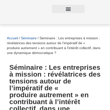
Journées d’étude
Chaire WILL 3D&C
Projets de la chaire
Accueil
/
Séminaire
/
Séminaire : Les entreprises à mission :
révélatrices des tensions autour de l’impératif de «
produire autrement » en contribuant à l’intérêt collectif, dans
une dynamique démocratique ?
Séminaire : Les entreprises
à mission : révélatrices des
tensions autour de
l’impératif de «
produire autrement » en
contribuant à l’intérêt
collectif, dans une