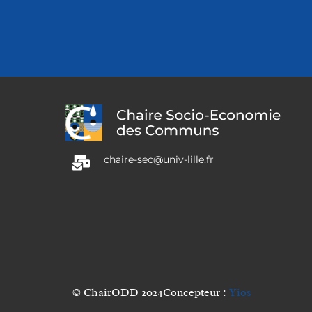
chaire-sec@univ-lille.fr
© ChairODD 2024
Concepteur :
Yios